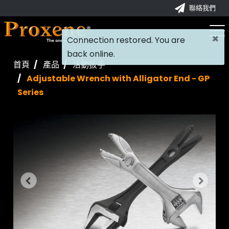
聯絡我們
×
Connection restored. You are
back online.
首頁
產品
活動扳手
Adjustable Wrench with Alligator End - GP
Series