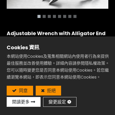
Adjustable Wrench with Alligator End
- GP Series
Cookies 資訊
工業級15度角:
本網站使用Cookies及蒐集相關網站內使用者行為來提供
扳手可以在狹小空間使用
最佳服務並改善使用體驗。詳細內容請參閱隱私權政策。
超值:
您可以隨時變更您是否同意本網站使用Cookies。若您繼
比標準型開口大40%
續瀏覽本網站，即表示您同意本網站使用Cookies。
低噪音:
操作聲音小
同意
拒絕
省空間:
下顎尾端無凸出設計在狹隘空間更容易使用
閱讀更多
變更設定