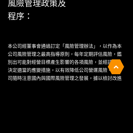
風險管理政策及
程序：
本公司經董事會通過訂定「風險管理辦法」，以作為本
公司風險管理之最高指導原則，每年定期評估風險，鑑
別出可能對經營目標產生影響的各項風險，並經評估後
決定適當的應變措施，以有效降低公司營運風險。本公
司隨時注意國內與國際風險管理之發展，據以檢討改進
公司所建置之風險管理制度，以提昇風險管理成效，每
Cookies 資訊
年至少一次向董事會進行風險管理報告。
114年度運作情形已於115年3月9日董事會報告
。
本網站使用Cookies及蒐集相關網站內使用者行為來提
供最佳服務並改善使用體驗。詳細內容請參閱隱私權政
策。您可以隨時變更您是否同意本網站使用Cookies。
若您繼續瀏覽本網站，即表示您同意本網站使用