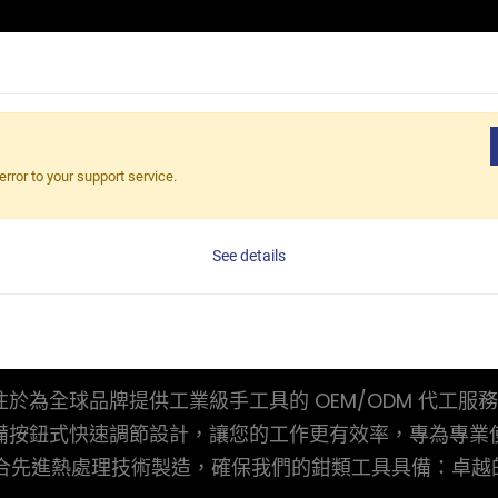
產品介紹
應用領域
核心優勢
最新消息
關於伯鑫
error to your support service.
鉗類
See details
為全球品牌提供工業級手工具的 OEM/ODM 代工服
備按鈕式快速調節設計，讓您的工作更有效率，專為專業
V） 並結合先進熱處理技術製造，確保我們的鉗類工具具備：