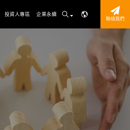
投資人專區
企業永續
聯絡我們