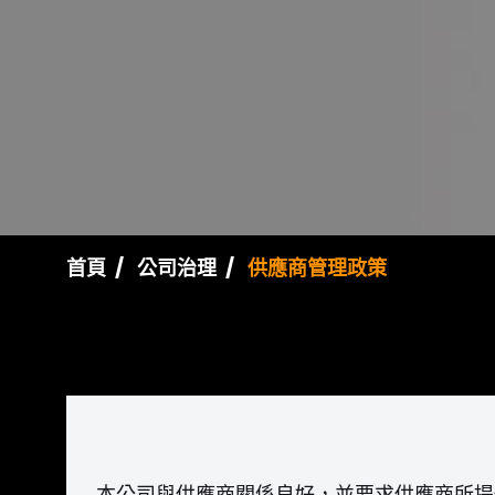
首頁
公司治理
供應商管理政策
本公司與供應商關係良好，並要求供應商所提