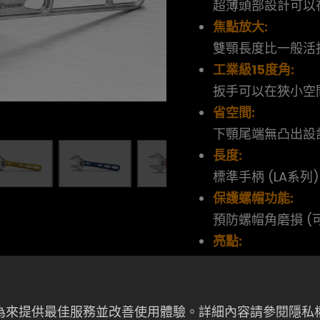
超薄頭部設計可以
焦點放大:
雙顎長度比一般活
工業級15度角:
扳手可以在狹小空
省空間:
下顎尾端無凸出設
長度:
標準手柄 (LA系列)
保護螺帽功能:
預防螺帽角磨損 (
亮點:
可指定手柄套膠顏
者行為來提供最佳服務並改善使用體驗。詳細內容請參閱隱