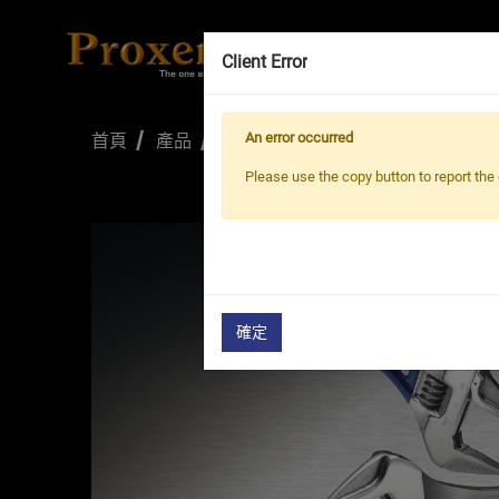
Client Error
首頁
產品
活動扳手
Lightweight Adjust
An error occurred
Please use the copy button to report the 
確定