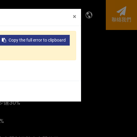
投資人專區
企業永續
×
聯絡我們
Copy the full error to clipboard
ht Adjustable
LA Series
達30%
%