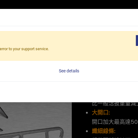
產品介紹
應用領域
核心優勢
最新消息
關於伯鑫
able Wrench - LA Series
error to your support service.
Lightweig
See details
Wrench - 
輕量化:
比一般活扳重量減少
大開口:
開口加大最高達50
纖細線條: