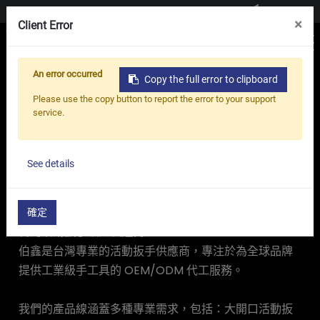
聯絡我們
×
Client Error
An error occurred
Copy the full error to clipboard
首頁
產品
活動扳手
Please use the copy button to report the error to your support
service.
活動扳手
See details
在伯鑫工具探索多樣化的活動扳手-
您值得信賴的高品質工具夥伴
確定
台灣活動扳手領先製造商
伯鑫是台灣專業的活動扳手供應商，專注於為全球品牌
提供工業級手工具的 OEM/ODM 代工服務。
我們的產品線涵蓋多種專業需求，包括：大開口活動扳