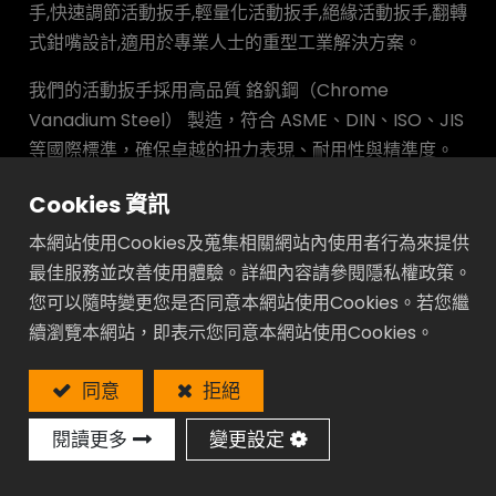
手,快速調節活動扳手,輕量化活動扳手,絕緣活動扳手,翻轉
式鉗嘴設計,適用於專業人士的重型工業解決方案。
我們的活動扳手採用高品質 鉻釩鋼（Chrome
Vanadium Steel） 製造，符合 ASME、DIN、ISO、JIS
等國際標準，確保卓越的扭力表現、耐用性與精準度。
憑藉超過 300 項全球專利 及強大的內部 研發（R&D）
Cookies 資訊
能力，我們擁有業界最齊全的活動扳手種類，能為全球
專業買家提供可靠的 OEM/ODM 製造方案。
本網站使用Cookies及蒐集相關網站內使用者行為來提供
我們的產品廣泛應用於汽車維修、工業維護、MRO（維
最佳服務並改善使用體驗。詳細內容請參閱隱私權政策。
修保養）、石油與天然氣、水電工程、HVAC（空調工
您可以隨時變更您是否同意本網站使用Cookies。若您繼
程）、建築施工，並透過專業工具分銷管道行銷於北
續瀏覽本網站，即表示您同意本網站使用Cookies。
美、歐洲、澳洲及亞洲等地區。
同意
拒絕
閱讀更多
變更設定