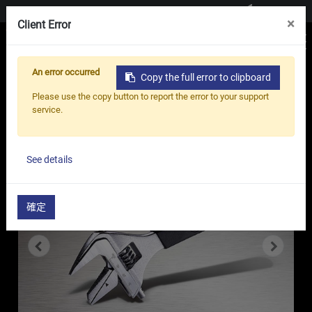
聯絡我們
×
Client Error
An error occurred
Copy the full error to clipboard
首頁
產品
活動扳手
Please use the copy button to report the error to your support
Reversible Jaw Adjustable Wrench - BE
service.
Series
See details
確定