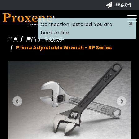
聯絡我們
×
Connection restored. You are
back online.
首頁
產品
活動扳手
Prima Adjustable Wrench - RP Series