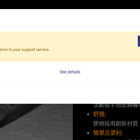
產品介紹
應用領域
核心優勢
最新消息
關於伯鑫
nch - RA Series
error to your support service.
Fas Adjus
See details
Series
複合功能:
活動扳手搭配棘輪
舒適:
膠柄採用創新材質
簡單且便利: