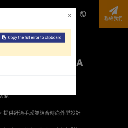
投資人專區
企業永續
×
聯絡我們
Copy the full error to clipboard
table Wrench - RA
功能
，提供舒適手感並結合時尚外型設計