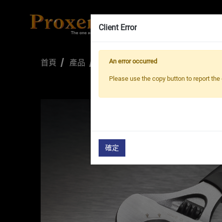
Client Error
首頁
產品
活動扳手
Fas Adjustable Wre
An error occurred
Please use the copy button to report the 
確定