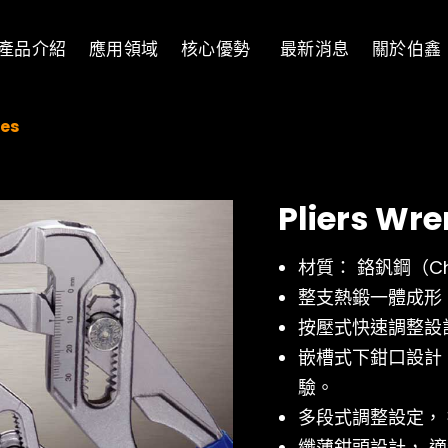
產品介紹
應用領域
核心優勢
最新消息
關於伯鑫
ies
Pliers Wre
材質： 鉻釩鋼（Chr
整支熱鍛一體成形
按壓式快速調整設
嵌槽式下鉗口設計
驗。
多段式調整設定，
纖薄鉗頭設計， 