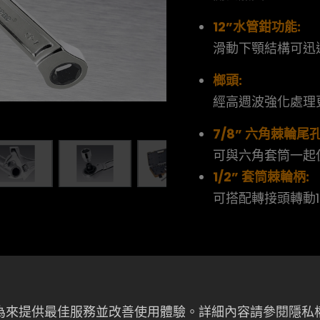
12”水管鉗功能:
滑動下顎結構可迅
榔頭:
經高週波強化處理
7/8” 六角棘輪尾孔
可與六角套筒一起
1/2” 套筒棘輪柄:
可搭配轉接頭轉動1
者行為來提供最佳服務並改善使用體驗。詳細內容請參閱隱