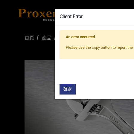
Client Error
首頁
產品
活動扳手
Hercules Adjustabl
An error occurred
Please use the copy button to report the 
確定