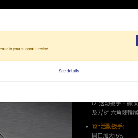
產品介紹
應用領域
核心優勢
最新消息
關於伯鑫
e Wrench - FH Series
error to your support service.
Hercules 
See details
FH Series
5合一多功能工具:
12”活動扳手、榔頭
及7/8” 六角棘輪
12”活動扳手:
開口加大15%