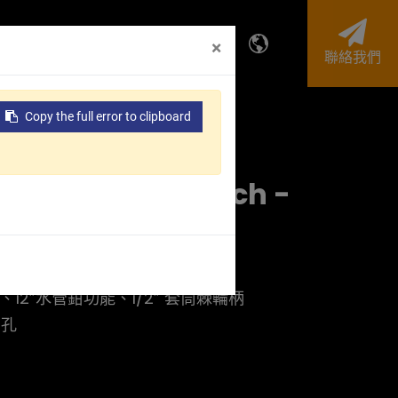
投資人專區
企業永續
×
聯絡我們
Copy the full error to clipboard
Adjustable Wrench -
、12”水管鉗功能、1/2” 套筒棘輪柄
尾孔