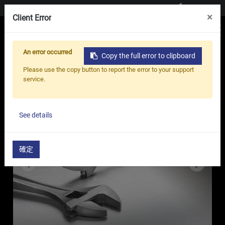
聯絡我們
×
Client Error
An error occurred
Copy the full error to clipboard
首頁
產品
活動扳手
Please use the copy button to report the error to your support
Specialist Adjustable Wrench - AP Series
service.
See details
確定