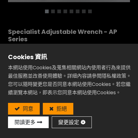
Specialist Adjustable Wrench - AP
Series
工業級15度角:
Cookies 資訊
扳手可以在狹小空間使用
本網站使用Cookies及蒐集相關網站內使用者行為來提供
超值:
最佳服務並改善使用體驗。詳細內容請參閱隱私權政策。
開口加大18% - 25%增加可使用的螺帽尺寸範
您可以隨時變更您是否同意本網站使用Cookies。若您繼
圍
續瀏覽本網站，即表示您同意本網站使用Cookies。
省空間:
同意
拒絕
下顎尾端無凸出設計在狹隘空間更容易使用
閱讀更多
變更設定
厚手柄:
加厚60%手柄提供舒適的操作手感且更容易施