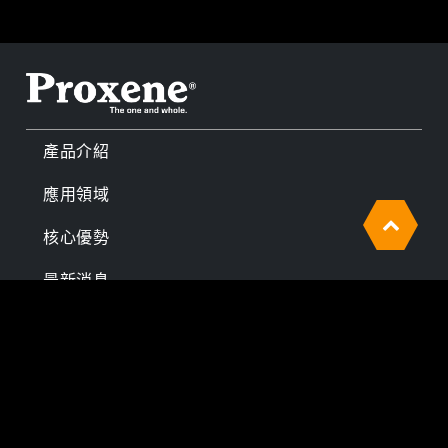
產品介紹
應用領域
核心優勢
最新消息
Cookies 資訊
關於伯鑫
本網站使用Cookies及蒐集相關網站內使用者行為來提
投資人專區
供最佳服務並改善使用體驗。詳細內容請參閱隱私權政
企業永續
策。您可以隨時變更您是否同意本網站使用Cookies。
若您繼續瀏覽本網站，即表示您同意本網站使用